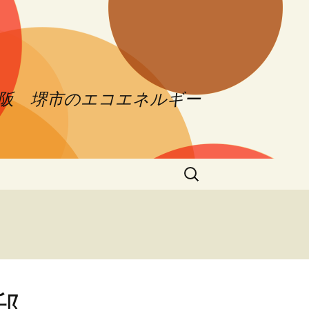
大阪 堺市のエコエネルギー
検
索:
様邸