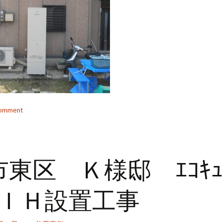
comment
市東区 Ｋ様邸 ｴｺｷｭ
・ＩＨ設置工事