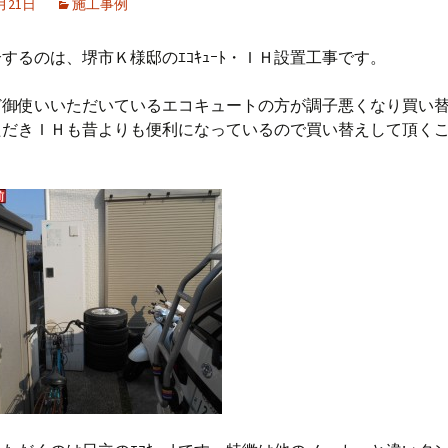
1月21日
施工事例
するのは、堺市Ｋ様邸のｴｺｷｭｰﾄ・ＩＨ設置工事です。
ど御使いいただいているエコキュートの方が調子悪くなり買い
ただきＩＨも昔よりも便利になっているので買い替えして頂く