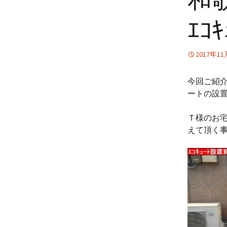
ｴｺ
2017年1
今回ご紹
ートの設
Ｔ様のお宅
えて頂く