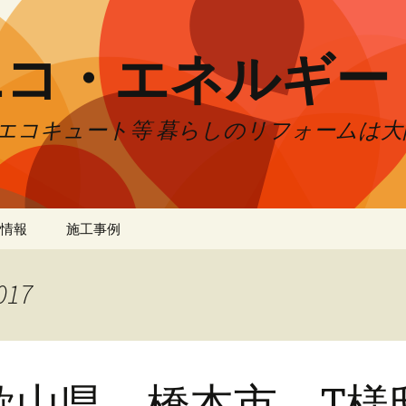
エコ・エネルギー
エコキュート等 暮らしのリフォームは
情報
施工事例
017
歌山県 橋本市 T