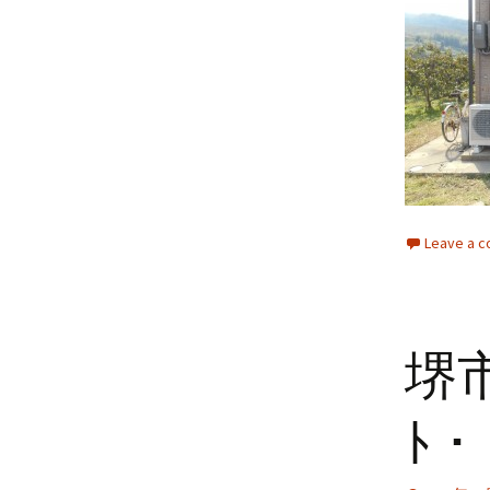
Leave a 
堺
ﾄ