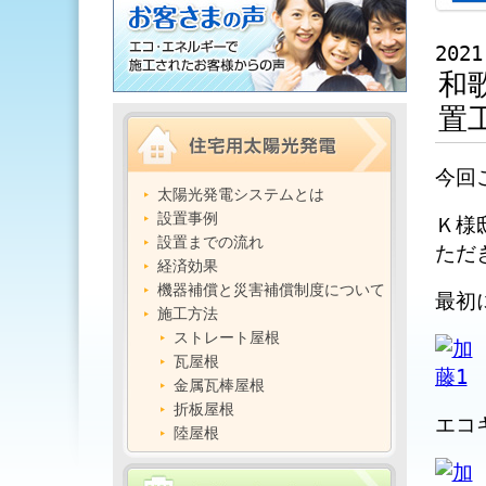
2021
和
置
今回
太陽光発電システムとは
設置事例
Ｋ様
設置までの流れ
ただ
経済効果
機器補償と災害補償制度について
最初
施工方法
ストレート屋根
瓦屋根
金属瓦棒屋根
折板屋根
エコ
陸屋根