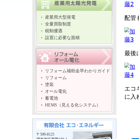
配管
産業用大型発電
全量買取制度
税制優遇
設置に必要な面積
最後
リフォーム補助金早わかりガイド
リフォーム
塗装
エコ
オール電化
に入
蓄電池
HEMS（見える化システム）
〒599-8125