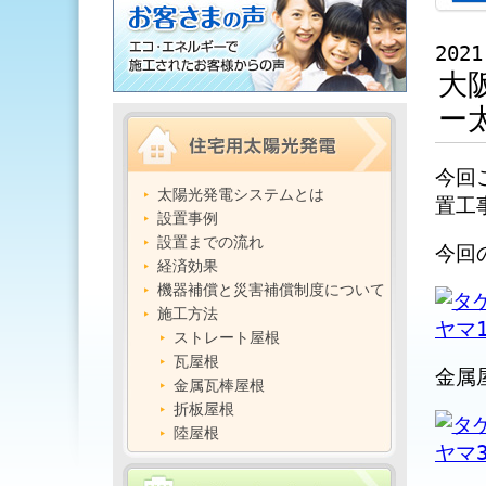
2021
大
ー
今回
太陽光発電システムとは
置工
設置事例
設置までの流れ
今回
経済効果
機器補償と災害補償制度について
施工方法
ストレート屋根
瓦屋根
金属
金属瓦棒屋根
折板屋根
陸屋根