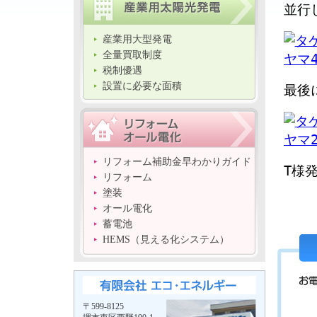
並行
産業用大型発電
全量買取制度
税制優遇
設置に必要な面積
最後
リフォーム補助金早わかりガイド
T様
リフォーム
塗装
オール電化
蓄電池
HEMS（見える化システム）
〒599-8125