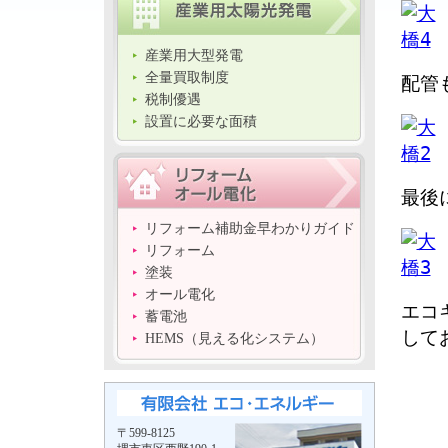
産業用大型発電
全量買取制度
配管
税制優遇
設置に必要な面積
最後
リフォーム補助金早わかりガイド
リフォーム
塗装
オール電化
エコ
蓄電池
して
HEMS（見える化システム）
〒599-8125