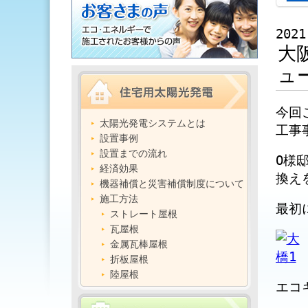
2021
大
ュ
今回
太陽光発電システムとは
工事
設置事例
設置までの流れ
O様
経済効果
換え
機器補償と災害補償制度について
施工方法
最初
ストレート屋根
瓦屋根
金属瓦棒屋根
折板屋根
陸屋根
エコ