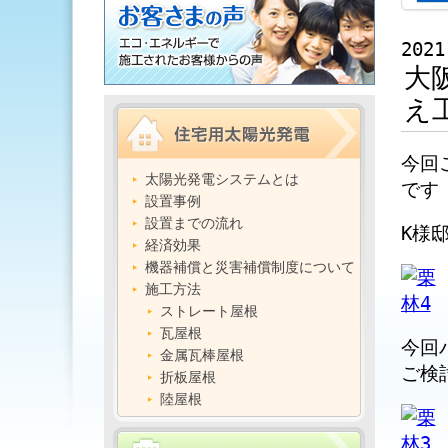
2021
大
え
今回
太陽光発電システムとは
です
設置事例
設置までの流れ
K様
経済効果
機器補償と災害補償制度について
施工方法
ストレート屋根
瓦屋根
今回
金属瓦棒屋根
ご検
折板屋根
陸屋根