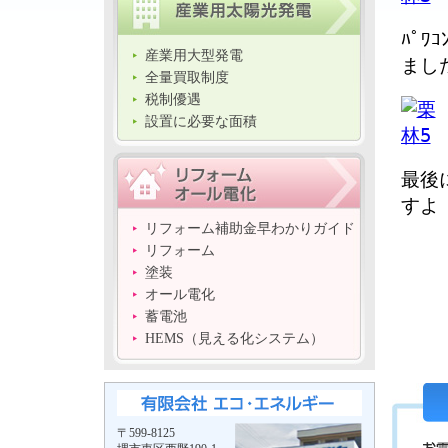
ﾊﾟ
産業用大型発電
まし
全量買取制度
税制優遇
設置に必要な面積
最後
すよ
リフォーム補助金早わかりガイド
リフォーム
塗装
オール電化
蓄電池
HEMS（見える化システム）
〒599-8125