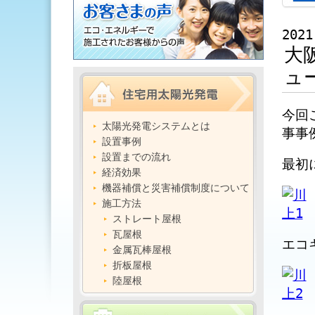
2021
大
ュ
今回
太陽光発電システムとは
事事
設置事例
設置までの流れ
最初
経済効果
機器補償と災害補償制度について
施工方法
ストレート屋根
瓦屋根
エコ
金属瓦棒屋根
折板屋根
陸屋根