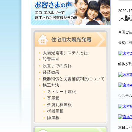
2020.1
大阪
今回ご
最初に
太陽光発電システムとは
設置事例
解体が
設置までの流れ
経済効果
機器補償と災害補償制度について
施工方法
ストレート屋根
システ
瓦屋根
金属瓦棒屋根
折板屋根
陸屋根
本日よ