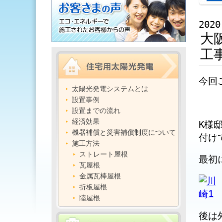
2020
大
工
今回
太陽光発電システムとは
設置事例
設置までの流れ
経済効果
K様
機器補償と災害補償制度について
付け
施工方法
ストレート屋根
最初
瓦屋根
金属瓦棒屋根
折板屋根
陸屋根
後は