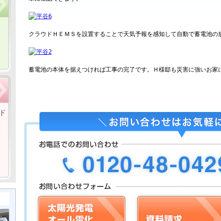
クラウドＨＥＭＳを設置することで天気予報を感知して自動で蓄電池の
蓄電池の本体を据えつければ工事の完了です。Ｈ様邸も災害に強いお家
ド