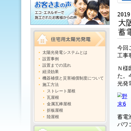
2019
大
蓄
今回
太陽光発電システムとは
工事
設置事例
設置までの流れ
Ｎ様
経済効果
た。
機器補償と災害補償制度について
光発
施工方法
ストレート屋根
瓦屋根
金属瓦棒屋根
折板屋根
蓄電
陸屋根
パワ