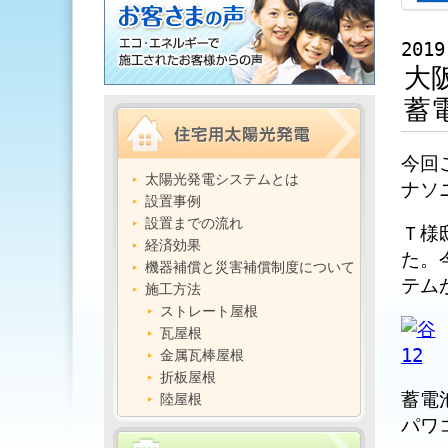
2019
大
蓄
今回
太陽光発電システムとは
ナソ
設置事例
設置までの流れ
Ｔ様
経済効果
た。
機器補償と災害補償制度について
テム
施工方法
ストレート屋根
瓦屋根
金属瓦棒屋根
折板屋根
蓄電
陸屋根
パワ