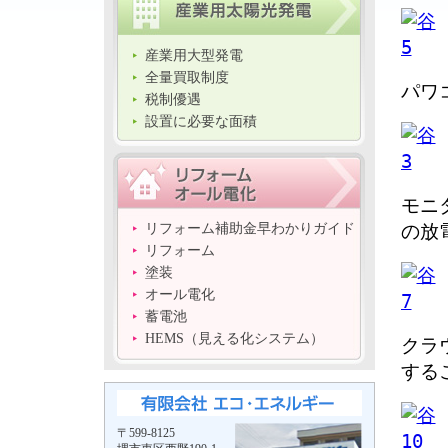
産業用大型発電
全量買取制度
パワ
税制優遇
設置に必要な面積
モニ
の放
リフォーム補助金早わかりガイド
リフォーム
塗装
オール電化
蓄電池
HEMS（見える化システム）
クラ
する
〒599-8125