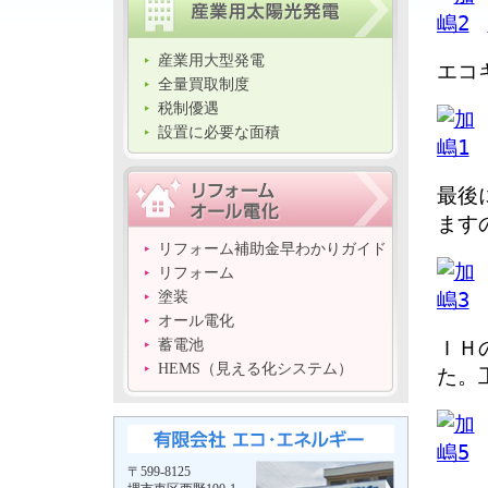
産業用大型発電
エコ
全量買取制度
税制優遇
設置に必要な面積
最後
ます
リフォーム補助金早わかりガイド
リフォーム
塗装
オール電化
ＩＨ
蓄電池
HEMS（見える化システム）
た。
〒599-8125