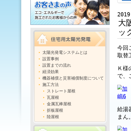
2019
大
ッ
今回
太陽光発電システムとは
取替
設置事例
設置までの流れ
Ｋ様
経済効果
で、
機器補償と災害補償制度について
施工方法
ストレート屋根
瓦屋根
金属瓦棒屋根
給湯
折板屋根
まん
陸屋根