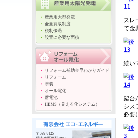
産業用大型発電
スレ
全量買取制度
て金
税制優遇
設置に必要な面積
続い
リフォーム補助金早わかりガイド
リフォーム
塗装
オール電化
架台
蓄電池
HEMS（見える化システム）
シス
必要
〒599-8125