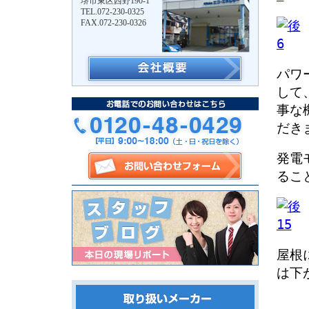
堺市東区西野190-1
TEL.072-230-0325
FAX.072-230-0326
パワ
して
事な
だき
発電
るこ
屋根
は下