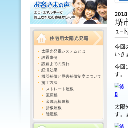
2018
堺
ｭｰ
今回
太陽光発電システムとは
いき
設置事例
設置までの流れ
今回
経済効果
す。
機器補償と災害補償制度について
施工方法
ストレート屋根
瓦屋根
金属瓦棒屋根
太陽
折板屋根
す。
陸屋根