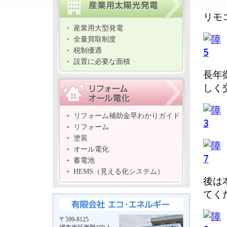
リモ
産業用大型発電
全量買取制度
税制優遇
設置に必要な面積
長年
しく
リフォーム補助金早わかりガイド
リフォーム
塗装
オール電化
蓄電池
HEMS（見える化システム）
後は
てく
〒599-8125