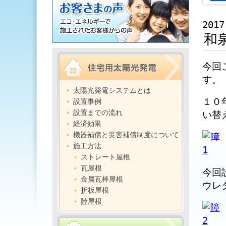
2017
和
今回
す。
太陽光発電システムとは
１０
設置事例
設置までの流れ
い替
経済効果
機器補償と災害補償制度について
施工方法
ストレート屋根
瓦屋根
今回
金属瓦棒屋根
ウレ
折板屋根
陸屋根