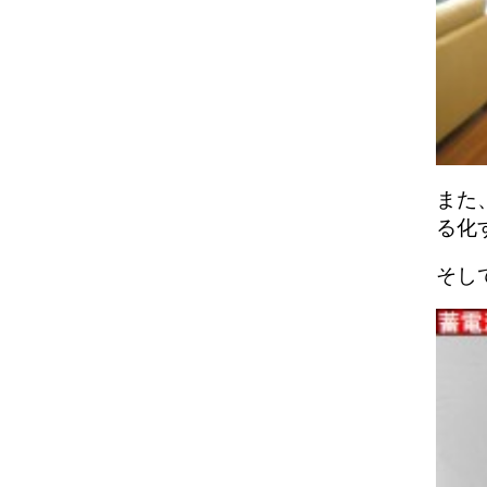
また
る化
そし