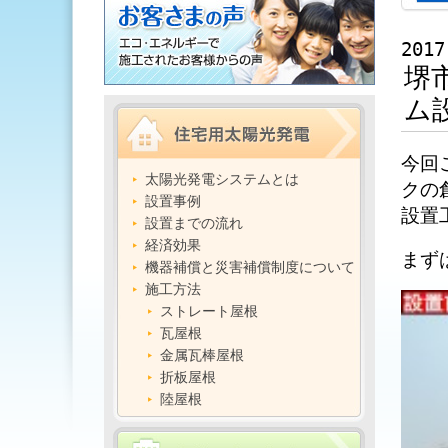
2017
堺
ム
今回
太陽光発電システムとは
クの
設置事例
設置
設置までの流れ
経済効果
まず
機器補償と災害補償制度について
施工方法
ストレート屋根
瓦屋根
金属瓦棒屋根
折板屋根
陸屋根