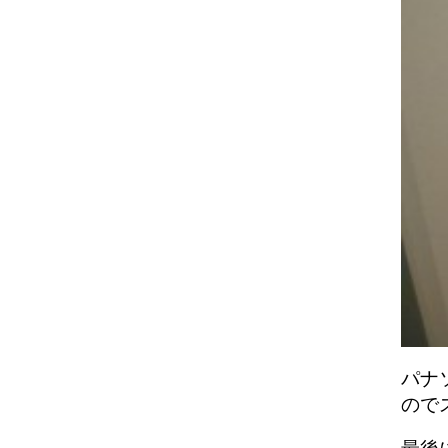
パナ
ので