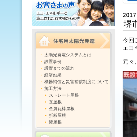
2017
堺
今回
エコ
太陽光発電システムとは
元々
設置事例
設置までの流れ
経済効果
機器補償と災害補償制度について
施工方法
ストレート屋根
瓦屋根
金属瓦棒屋根
折板屋根
陸屋根