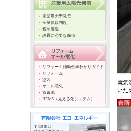
産業用大型発電
全量買取制度
税制優遇
設置に必要な面積
リフォーム補助金早わかりガイド
リフォーム
塗装
電気
オール電化
いた
蓄電池
HEMS（見える化システム）
〒599-8125