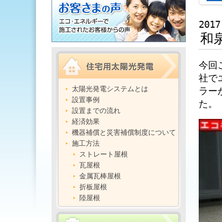
2017
和
今回
社で
太陽光発電システムとは
ラー
設置事例
た。
設置までの流れ
経済効果
機器補償と災害補償制度について
施工方法
ストレート屋根
瓦屋根
金属瓦棒屋根
折板屋根
陸屋根