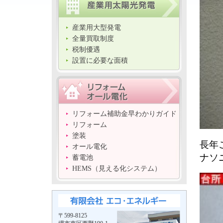
産業用大型発電
全量買取制度
税制優遇
設置に必要な面積
リフォーム補助金早わかりガイド
リフォーム
塗装
長年
オール電化
ナソ
蓄電池
HEMS（見える化システム）
〒599-8125