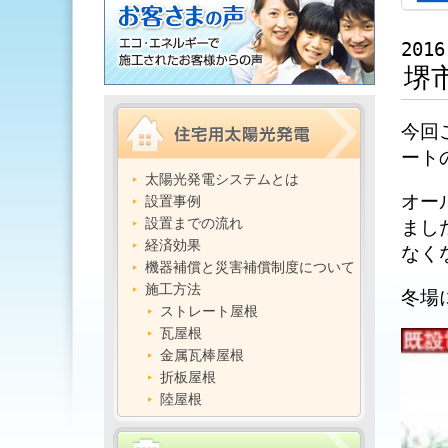
2016
堺
今回
ート
太陽光発電システムとは
オー
設置事例
設置までの流れ
まし
経済効果
なく
機器補償と災害補償制度について
施工方法
冬場
ストレート屋根
瓦屋根
金属瓦棒屋根
折板屋根
陸屋根