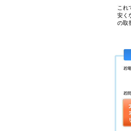
これ
安く
の取