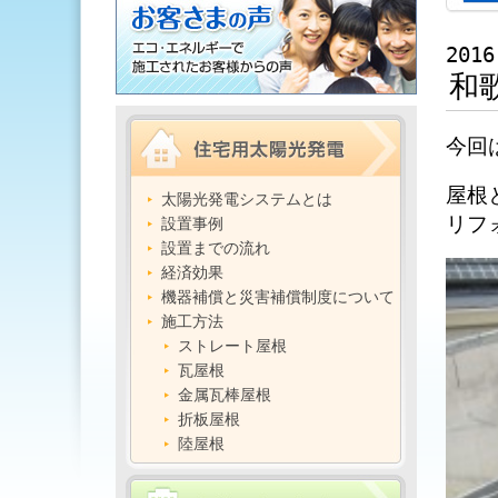
2016
和
今回
屋根
太陽光発電システムとは
リフ
設置事例
設置までの流れ
経済効果
機器補償と災害補償制度について
施工方法
ストレート屋根
瓦屋根
金属瓦棒屋根
折板屋根
陸屋根