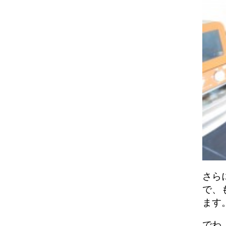
さら
で、
ます
でわ