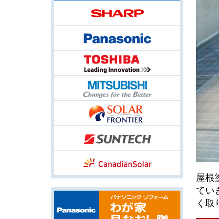
屋根
てい
く取