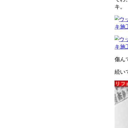
キ。
傷ん
続い