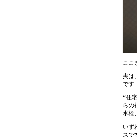
ここ
実は
です
“住
らの
水栓
いず
スで