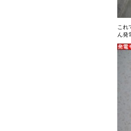
これ
ん発