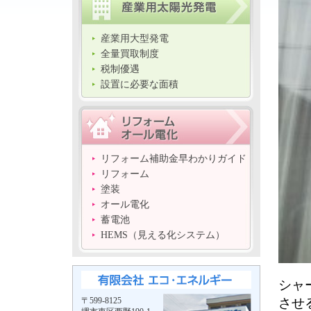
産業用大型発電
全量買取制度
税制優遇
設置に必要な面積
リフォーム補助金早わかりガイド
リフォーム
塗装
オール電化
蓄電池
HEMS（見える化システム）
シャ
させ
〒599-8125