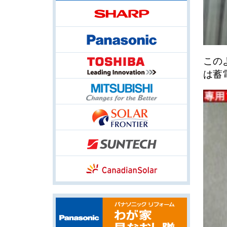
この
は蓄