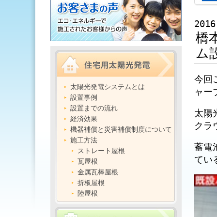
2016
橋
ム
今回
太陽光発電システムとは
ャー
設置事例
設置までの流れ
太陽
経済効果
クラ
機器補償と災害補償制度について
施工方法
蓄電
ストレート屋根
てい
瓦屋根
金属瓦棒屋根
折板屋根
陸屋根