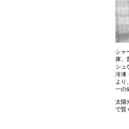
シャ
庫、
シュ
冷凍
より
一の
太陽
で賢