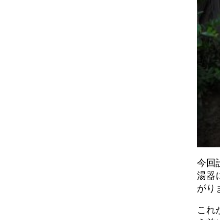
今回
湯器
がり
これ