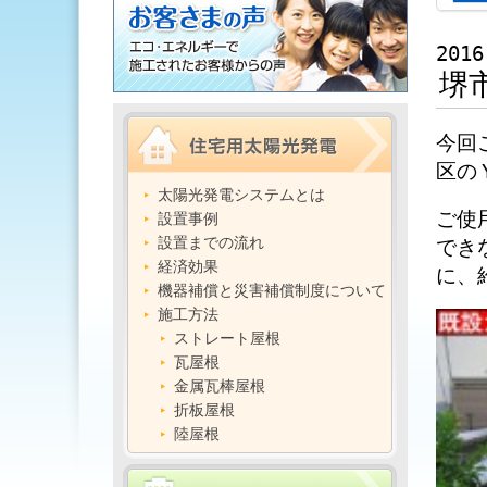
2016
堺
今回
区の
太陽光発電システムとは
ご使
設置事例
設置までの流れ
でき
経済効果
に、
機器補償と災害補償制度について
施工方法
ストレート屋根
瓦屋根
金属瓦棒屋根
折板屋根
陸屋根