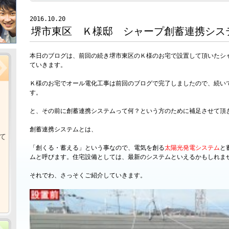
2016.10.20
堺市東区 Ｋ様邸 シャープ創蓄連携シス
本日のブログは、前回の続き堺市東区のＫ様のお宅で設置して頂いたシ
ていきます。
Ｋ様のお宅でオール電化工事は前回のブログで完了しましたので、続い
す。
と、その前に創蓄連携システムって何？という方のために補足させて頂
創蓄連携システムとは、
て
「創くる・蓄える」という事なので、電気を創る
太陽光発電システム
と
ムと呼びます。住宅設備としては、最新のシステムといえるかもしれま
それでわ、さっそくご紹介していきます。