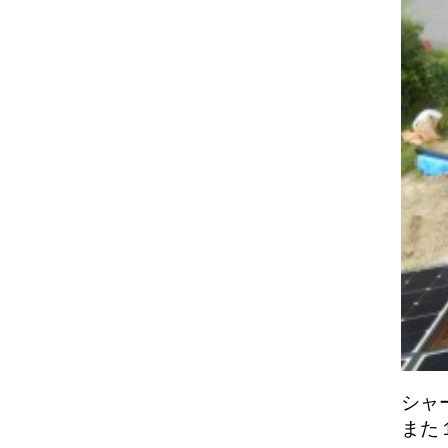
シャ
また