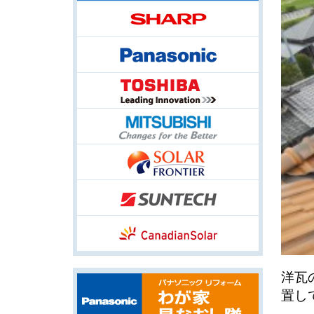
洋瓦
置し