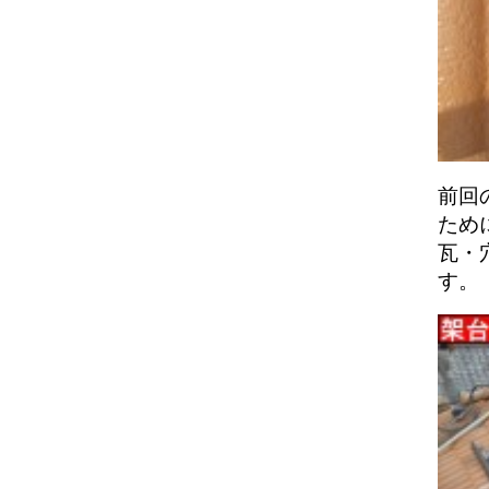
前回
ため
瓦・
す。