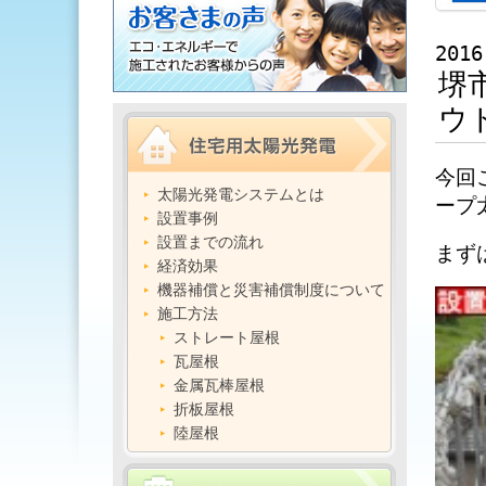
2016
堺
ウ
今回
太陽光発電システムとは
ープ
設置事例
設置までの流れ
まず
経済効果
機器補償と災害補償制度について
施工方法
ストレート屋根
瓦屋根
金属瓦棒屋根
折板屋根
陸屋根