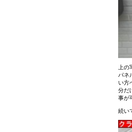
上の
パネ
い方
分だ
事が
続い