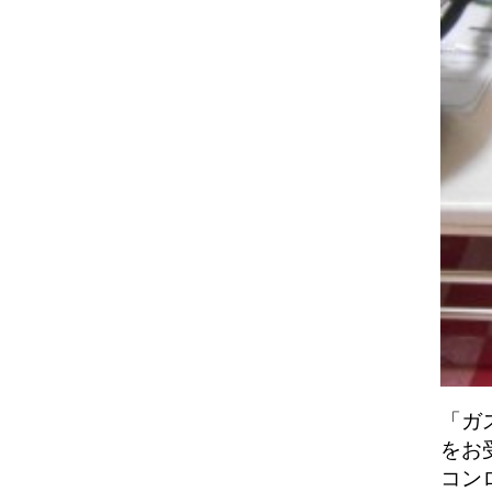
「ガ
をお
コン