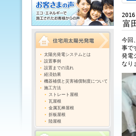
2016
富
今回
事で
太陽光発電システムとは
発電
設置事例
なり
設置までの流れ
経済効果
機器補償と災害補償制度について
施工方法
ストレート屋根
瓦屋根
金属瓦棒屋根
折板屋根
陸屋根