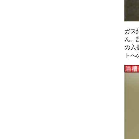
ガス
ん。
の入
トへ