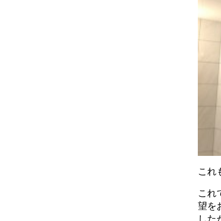
これ
これ
望を
した