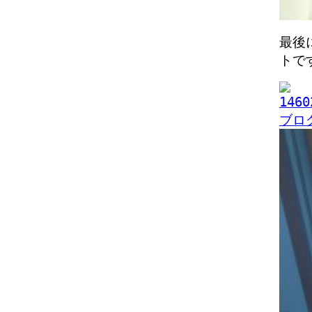
最後
トで