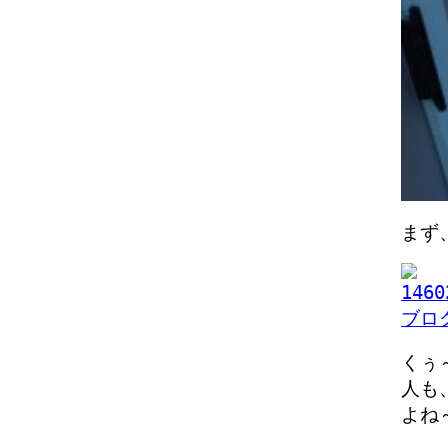
まず
くぅ
人も
よね