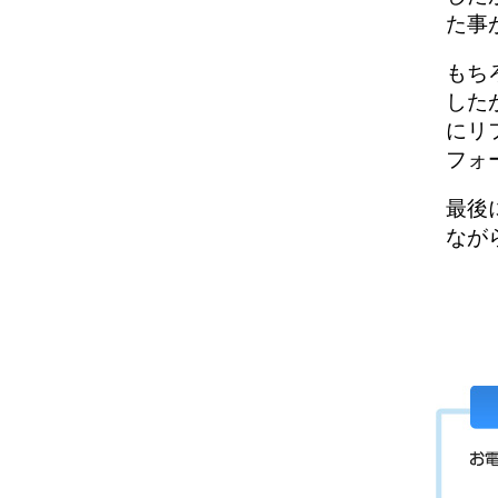
た事
もち
した
にリ
フォ
最後
なが