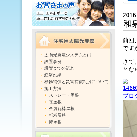
2016
和
前回
です
太陽光発電システムとは
さて
設置事例
設置までの流れ
とな
経済効果
機器補償と災害補償制度について
施工方法
ストレート屋根
瓦屋根
金属瓦棒屋根
折板屋根
陸屋根