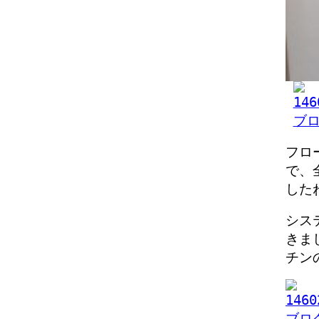
フロ
で、
した
シス
きま
チン