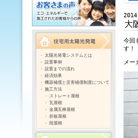
2014
大
今回
す！
太陽光発電システムとは
メー
設置事例
設置までの流れ
経済効果
機器補償と災害補償制度について
施工方法
ストレート屋根
瓦屋根
金属瓦棒屋根
折板屋根
陸屋根