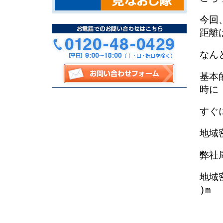
今回
距離
なんと
基本
時に
すぐ
地域
弊社
地域
)m