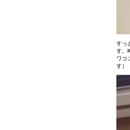
すっ
す。
ワコ
す）