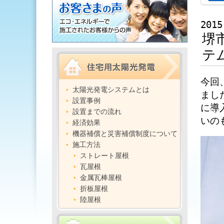
2015
堺
テ
今回
太陽光発電システムとは
まし
設置事例
に導
設置までの流れ
いの
経済効果
機器補償と災害補償制度について
施工方法
ストレート屋根
瓦屋根
金属瓦棒屋根
折板屋根
陸屋根