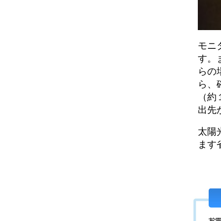
モニ
す。
らの
ら、
（約
出先
太陽
ます