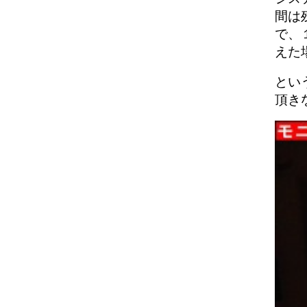
間は
で、
えた
とい
頂き