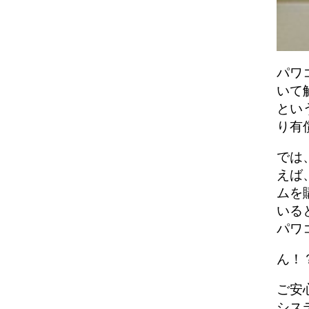
パワ
いて
とい
り有
では
えば
ムを
いる
パワ
ん！
ご安
シス