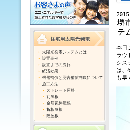
2015
堺
テ
本日
太陽光発電システムとは
ラウ
設置事例
シス
設置までの流れ
は、
経済効果
も早
機器補償と災害補償制度について
施工方法
ストレート屋根
瓦屋根
金属瓦棒屋根
折板屋根
陸屋根