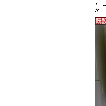
↑ 
が・