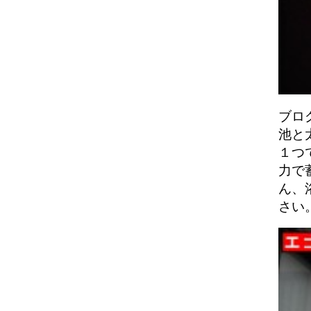
ブロ
池と
１つ
力で
ん、
さい