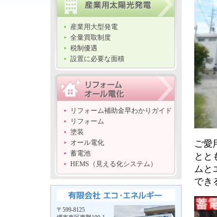
産業用大型発電
全量買取制度
税制優遇
設置に必要な面積
リフォーム補助金早わかりガイド
リフォーム
塗装
ご愛
オール電化
蓄電池
とと
HEMS（見える化システム）
ムと
でき
〒599-8125