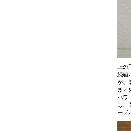
上の
続箱
が、
まと
パワ
は、
ーブ