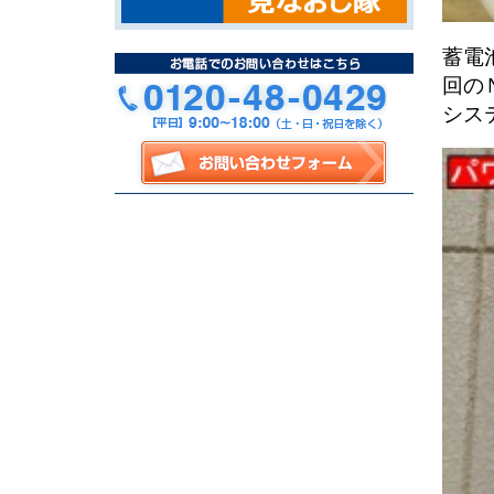
蓄電
回の
シス