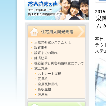
2015
泉
ム
本日
太陽光発電システムとは
ラウ
設置事例
ステ
設置までの流れ
経済効果
機器補償と災害補償制度について
施工方法
ストレート屋根
瓦屋根
金属瓦棒屋根
折板屋根
陸屋根