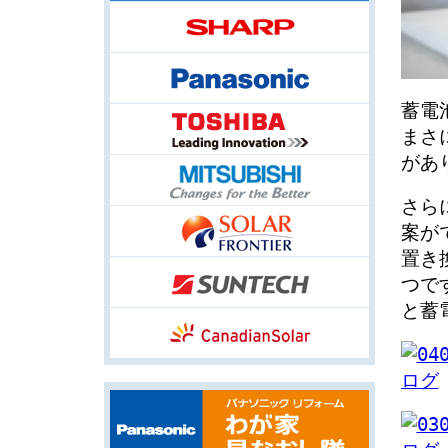
蓄電
まさ
があ
さら
案が
置き
つで
と蓄