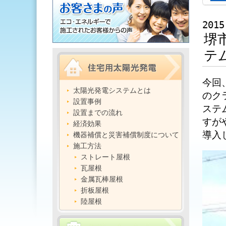
2015
堺
テ
今回
太陽光発電システムとは
のク
設置事例
ステ
設置までの流れ
すが
経済効果
導入
機器補償と災害補償制度について
施工方法
ストレート屋根
瓦屋根
金属瓦棒屋根
折板屋根
陸屋根