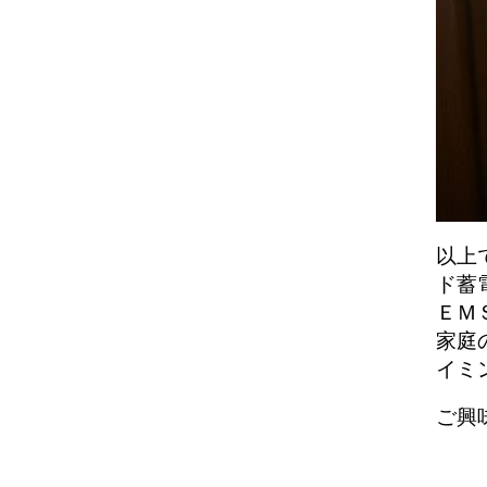
以上
ド蓄
ＥＭ
家庭
イミ
ご興