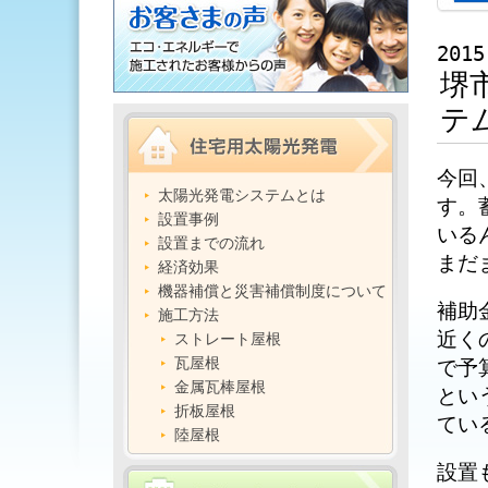
2015
堺
テ
今回
太陽光発電システムとは
す。
設置事例
いる
設置までの流れ
まだ
経済効果
機器補償と災害補償制度について
補助
施工方法
近く
ストレート屋根
瓦屋根
で予
金属瓦棒屋根
とい
折板屋根
てい
陸屋根
設置