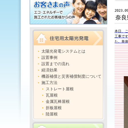
2023.0
奈良
本日、ご
工事です
た。単体
太陽光発電システムとは
設置事例
設置までの流れ
経済効果
機器補償と災害補償制度について
施工方法
ストレート屋根
瓦屋根
金属瓦棒屋根
折板屋根
陸屋根