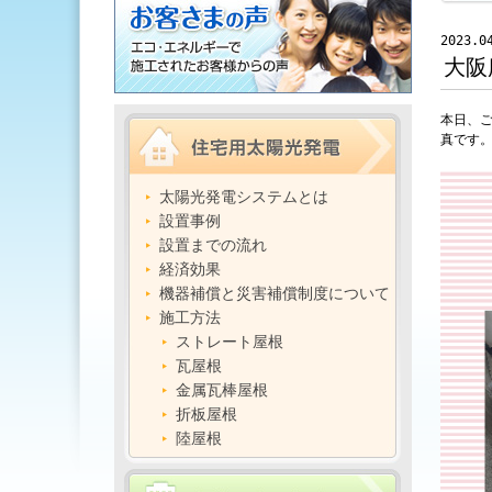
2023.0
大阪
本日、ご
真です
太陽光発電システムとは
設置事例
設置までの流れ
経済効果
機器補償と災害補償制度について
施工方法
ストレート屋根
瓦屋根
金属瓦棒屋根
折板屋根
陸屋根