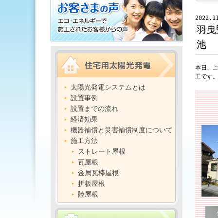
2022.1
羽曳
池
本日、ご
工です
太陽光発電システムとは
設置事例
設置までの流れ
経済効果
機器補償と災害補償制度について
施工方法
ストレート屋根
瓦屋根
金属瓦棒屋根
折板屋根
陸屋根