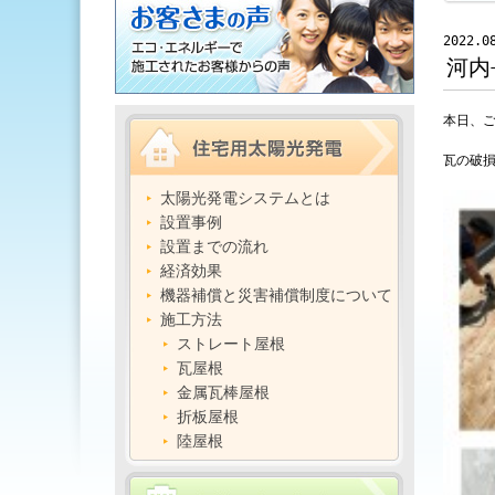
2022.0
河内
本日、
瓦の破損
太陽光発電システムとは
設置事例
設置までの流れ
経済効果
機器補償と災害補償制度について
施工方法
ストレート屋根
瓦屋根
金属瓦棒屋根
折板屋根
陸屋根