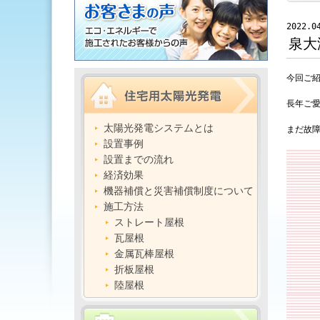
2022.0
泉大
今回ご
長年ご
太陽光発電システムとは
まだ故障
設置事例
設置までの流れ
経済効果
機器補償と災害補償制度について
施工方法
ストレート屋根
瓦屋根
金属瓦棒屋根
折板屋根
陸屋根