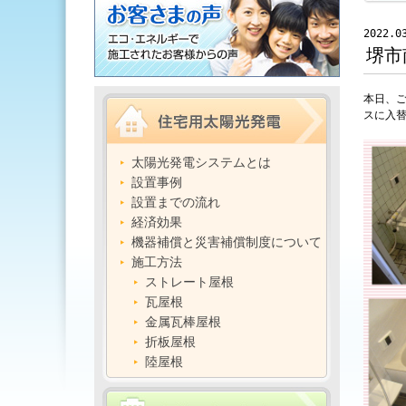
2022.0
堺市
本日、
スに入
太陽光発電システムとは
設置事例
設置までの流れ
経済効果
機器補償と災害補償制度について
施工方法
ストレート屋根
瓦屋根
金属瓦棒屋根
折板屋根
陸屋根