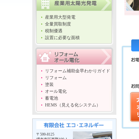
産業用大型発電
全量買取制度
税制優遇
設置に必要な面積
リフォーム補助金早わかりガイド
リフォーム
塗装
オール電化
蓄電池
HEMS（見える化システム）
〒599-8125