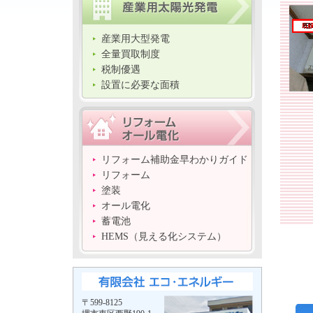
産業用大型発電
全量買取制度
税制優遇
設置に必要な面積
リフォーム補助金早わかりガイド
リフォーム
塗装
オール電化
蓄電池
HEMS（見える化システム）
〒599-8125