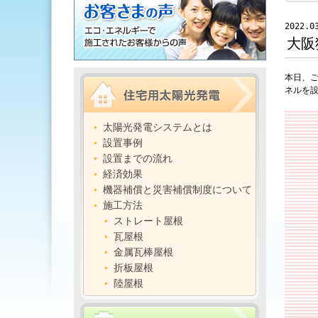
2022.0
大阪
本日、ご
ネルを
太陽光発電システムとは
設置事例
設置までの流れ
経済効果
機器補償と災害補償制度について
施工方法
ストレート屋根
瓦屋根
金属瓦棒屋根
折板屋根
陸屋根