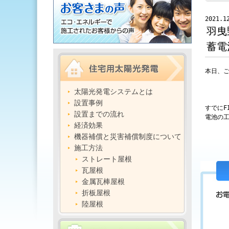
2021.1
羽曳
蓄電
本日、ご
太陽光発電システムとは
設置事例
すでにF
設置までの流れ
電池の
経済効果
機器補償と災害補償制度について
施工方法
ストレート屋根
瓦屋根
金属瓦棒屋根
折板屋根
陸屋根