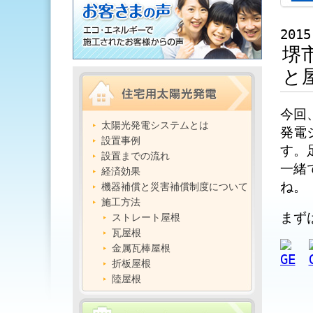
2015
堺
と
今回
太陽光発電システムとは
発電
設置事例
す。
設置までの流れ
一緒
経済効果
ね。
機器補償と災害補償制度について
施工方法
まず
ストレート屋根
瓦屋根
金属瓦棒屋根
折板屋根
陸屋根