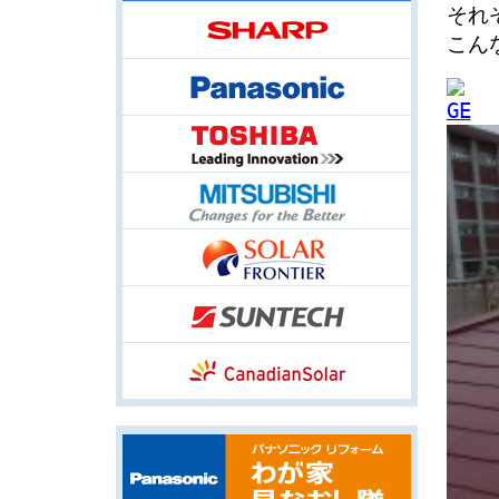
それ
こん