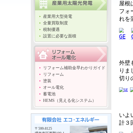
屋根
フォ
産業用大型発電
れを
全量買取制度
税制優遇
設置に必要な面積
外壁
リフォーム補助金早わかりガイド
りま
リフォーム
切り
塗装
オール電化
蓄電池
HEMS（見える化システム）
いよ
計３
〒599-8125