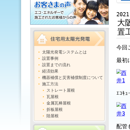
2021
大
置
今回
太陽光発電システムとは
設置事例
最初
設置までの流れ
経済効果
機器補償と災害補償制度について
施工方法
ストレート屋根
ｴｺ
瓦屋根
金属瓦棒屋根
折板屋根
陸屋根
配管