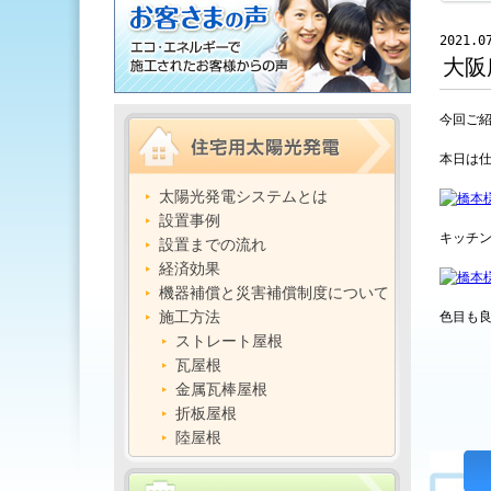
2021.0
大阪
今回ご
本日は
太陽光発電システムとは
設置事例
キッチ
設置までの流れ
経済効果
機器補償と災害補償制度について
施工方法
色目も
ストレート屋根
瓦屋根
金属瓦棒屋根
折板屋根
陸屋根