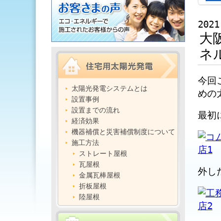
2021
大
ネ
今回
太陽光発電システムとは
めの
設置事例
設置までの流れ
最初
経済効果
機器補償と災害補償制度について
施工方法
ストレート屋根
瓦屋根
外し
金属瓦棒屋根
折板屋根
陸屋根