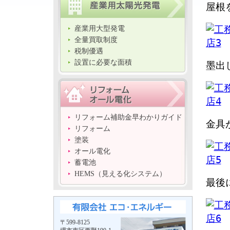
屋根
産業用大型発電
全量買取制度
税制優遇
設置に必要な面積
墨出
リフォーム補助金早わかりガイド
金具
リフォーム
塗装
オール電化
蓄電池
HEMS（見える化システム）
最後
〒599-8125