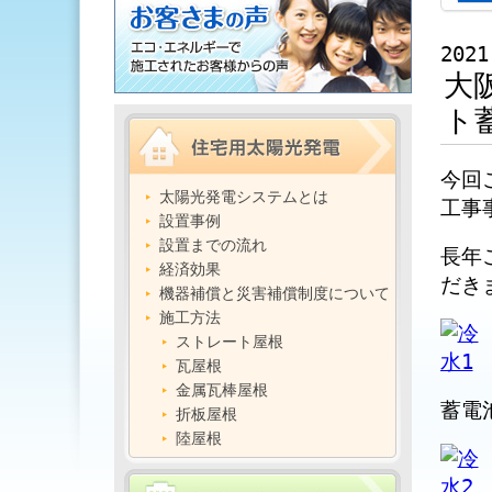
2021
大
ト
今回
太陽光発電システムとは
工事
設置事例
設置までの流れ
長年
経済効果
だき
機器補償と災害補償制度について
施工方法
ストレート屋根
瓦屋根
金属瓦棒屋根
蓄電
折板屋根
陸屋根