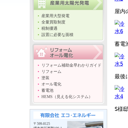
屋内
産業用大型発電
全量買取制度
税制優遇
設置に必要な面積
蓄電
リフォーム補助金早わかりガイド
リフォーム
最後
塗装
オール電化
蓄電池
HEMS（見える化システム）
S様
〒599-8125