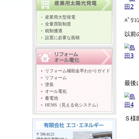
産業用大型発電
ﾊﾟ
全量買取制度
税制優遇
以前
設置に必要な面積
リフォーム補助金早わかりガイド
リフォーム
最後
塗装
オール電化
蓄電池
HEMS（見える化システム）
Ｓ様
〒599-8125