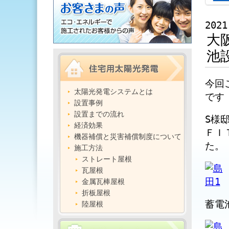
2021
大
池
今回
太陽光発電システムとは
です
設置事例
設置までの流れ
S様
経済効果
ＦＩ
機器補償と災害補償制度について
た。
施工方法
ストレート屋根
瓦屋根
金属瓦棒屋根
折板屋根
蓄電
陸屋根