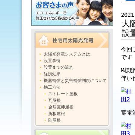
2021
大
設
今回
太陽光発電システムとは
です
設置事例
設置までの流れ
M様
経済効果
伴い
機器補償と災害補償制度について
施工方法
ストレート屋根
瓦屋根
金属瓦棒屋根
蓄電
折板屋根
陸屋根