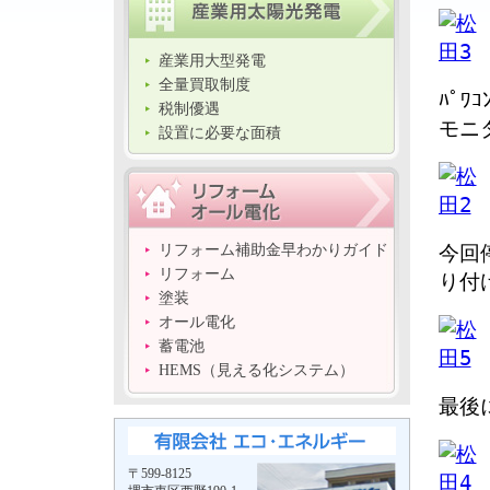
産業用大型発電
全量買取制度
ﾊﾟ
税制優遇
モニ
設置に必要な面積
今回
リフォーム補助金早わかりガイド
リフォーム
り付
塗装
オール電化
蓄電池
HEMS（見える化システム）
最後
〒599-8125