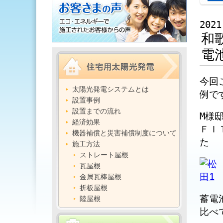
2021
和
電
今回
太陽光発電システムとは
例で
設置事例
設置までの流れ
M様
経済効果
ＦＩ
機器補償と災害補償制度について
た
施工方法
ストレート屋根
瓦屋根
金属瓦棒屋根
折板屋根
蓄電
陸屋根
比べ