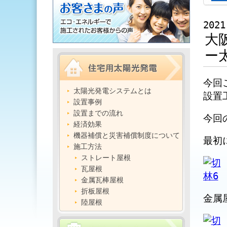
2021
大
ー
今回
太陽光発電システムとは
設置
設置事例
設置までの流れ
今回
経済効果
機器補償と災害補償制度について
最初
施工方法
ストレート屋根
瓦屋根
金属瓦棒屋根
折板屋根
金属
陸屋根