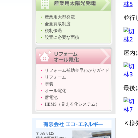
並行
産業用大型発電
全量買取制度
税制優遇
設置に必要な面積
屋内
リフォーム補助金早わかりガイド
リフォーム
塗装
最後
オール電化
蓄電池
HEMS（見える化システム）
Ｋ様
〒599-8125