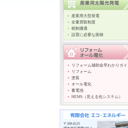
産業用大型発電
全量買取制度
税制優遇
設置に必要な面積
リフォーム補助金早わかりガイ
リフォーム
塗装
オール電化
蓄電池
HEMS（見える化システム）
〒599-8125