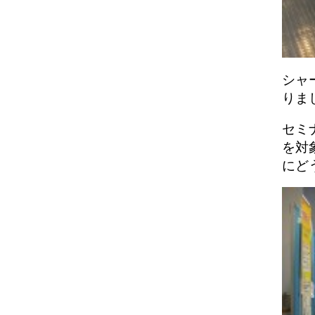
シャ
りま
セミ
を対
にど