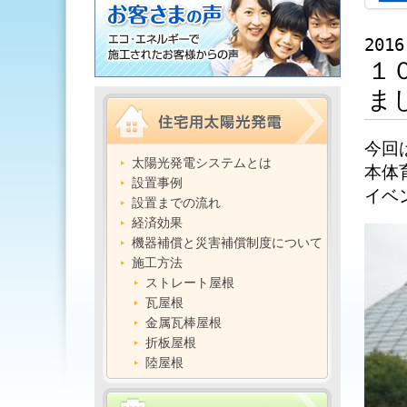
2016
１
ま
今回
太陽光発電システムとは
本体
設置事例
イベ
設置までの流れ
経済効果
機器補償と災害補償制度について
施工方法
ストレート屋根
瓦屋根
金属瓦棒屋根
折板屋根
陸屋根